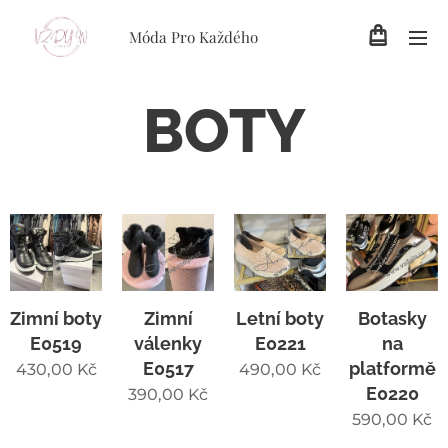
Móda Pro Každého
BOTY
Zimní boty
Zimní
Letní boty
Botasky
E0519
válenky
E0221
na
E0517
platformě
430,00
Kč
490,00
Kč
E0220
390,00
Kč
590,00
Kč