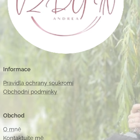
Informace
Pravidla ochrany soukromí
Obchodní podmínky
Obchod
O m
ně
Kontaktujte m
ě