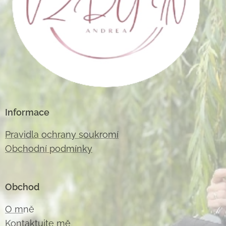
Informace
Pravidla ochrany soukromí
Obchodní podmínky
Obchod
O m
ně
Kontaktujte m
ě