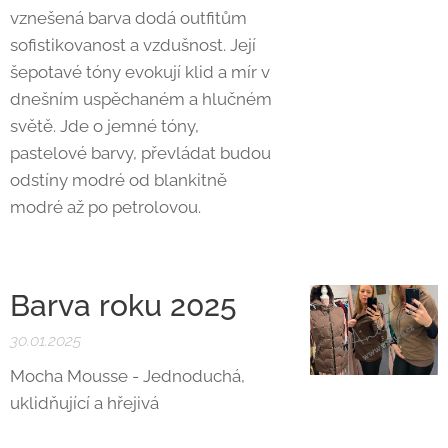
vznešená barva dodá outfitům
sofistikovanost a vzdušnost. Její
šepotavé tóny evokují klid a mír v
dnešním uspěchaném a hlučném
světě. Jde o jemné tóny,
pastelové barvy, převládat budou
odstíny modré od blankitně
modré až po petrolovou.
Barva roku 2025
30.01.2025
Mocha Mousse - Jednoduchá,
uklidňující a hřejivá