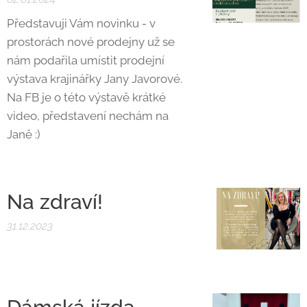
Představuji Vám novinku - v
prostorách nové prodejny už se
nám podařila umístit prodejní
výstava krajinářky Jany Javorové.
Na FB je o této výstavě krátké
video, představení nechám na
Janě :)
Na zdraví!
31.12.2023