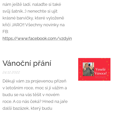
nám ještě ladí, nalaďte si také
svůj šatník..:) nenechte si ujít
krásné barvičky, které vyloženě
křičí JARO!! Všechny novinky na
FB:
https://www.facebook.com/vzdyin
Vánoční přání
24.12.2022
Děkuji vám za projevenou přízeň
v letošním roce, moc si jí vážím a
budu se na vás těšit v novém
roce. A co nás čeká? Hned na jaře
další bazázek, který budu