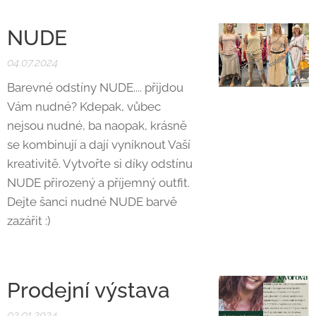
NUDE
04.07.2024
Barevné odstíny NUDE.... přijdou
Vám nudné? Kdepak, vůbec
nejsou nudné, ba naopak, krásně
se kombinují a dají vyniknout Vaší
kreativitě. Vytvořte si díky odstínu
NUDE přirozený a příjemný outfit.
Dejte šanci nudné NUDE barvě
zazářit :)
Prodejní výstava
02.01.2024