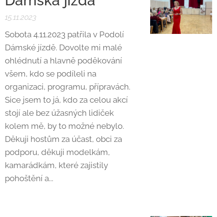
Dámská jízda
15.11.2023
Sobota 4.11.2023 patřila v Podolí
Dámské jízdě. Dovolte mi malé
ohlédnutí a hlavně poděkování
všem, kdo se podíleli na
organizaci, programu, přípravách.
Sice jsem to já, kdo za celou akcí
stojí ale bez úžasných lidiček
kolem mě, by to možné nebylo.
Děkuji hostům za účast, obci za
podporu, děkuji modelkám,
kamarádkám, které zajistily
pohoštění a...