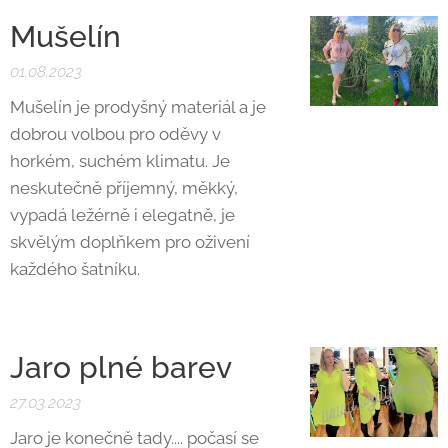
Mušelín
01.08.2023
Mušelín je prodyšný materiál a je
dobrou volbou pro oděvy v
horkém, suchém klimatu. Je
neskutečně příjemný, měkký,
vypadá ležérně i elegatně, je
skvělým doplňkem pro oživení
každého šatníku.
Jaro plné barev
27.03.2023
Jaro je konečně tady.... počasí se