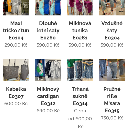
Maxi
Dlouhé
Mikinová
Vzdušné
tričko/tunika
letní šaty
tunika
šaty
E0104
E0260
E0281
E0304
290,00
Kč
590,00
Kč
390,00
Kč
590,00
Kč
Kabelka
Mikinový
Trhaná
Pružné
E0307
cardigan
sukně
rifle
E0312
E0314
M'sara
600,00
Kč
E0315
690,00
Kč
Cena
750,00
Kč
od
600,00
Kč