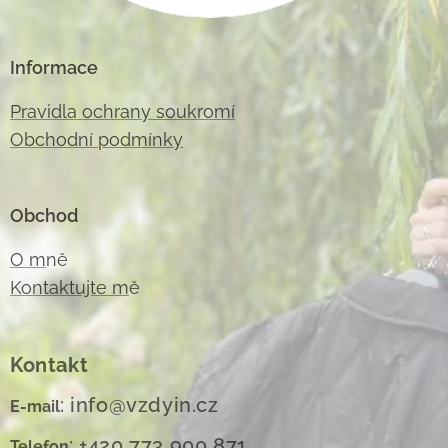
Informace
Pravidla ochrany soukromí
Obchodní podmínky
Obchod
O m
ně
Kontaktujte m
ě
Kontakt
: info@vzdyin.cz
E-mail
: +420 773 900 871
Telefon