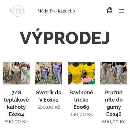
Móda Pro Každého
VÝPRODEJ
7/8
Svetřík do
Bavlněné
Pružné
teplákové
V E0191
tričko
rifle do
kalhoty
E0069
gumy
550,00
Kč
E0204
E0246
330,00
Kč
590,00
Kč
690,00
Kč