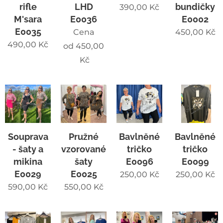
rifle
LHD
bundičky
390,00
Kč
M'sara
E0036
E0002
E0035
Cena
450,00
Kč
490,00
Kč
od
450,00
Kč
Souprava
Pružné
Bavlněné
Bavlněné
- šaty a
vzorované
tričko
tričko
mikina
šaty
E0096
E0099
E0029
E0025
250,00
Kč
250,00
Kč
590,00
Kč
550,00
Kč