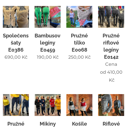
Společenské
Bambusové
Pružné
Pružné
šaty
legíny
tílko
riflové
E0386
E0459
E0068
legíny
E0142
690,00
Kč
190,00
Kč
250,00
Kč
Cena
od
410,00
Kč
Pružné
Mikiny
Košile
Riflové