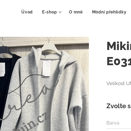
Úvod
E-shop
O mně
Módní přehlídky
Miki
E03
Velikost U
Zvolte s
Barva