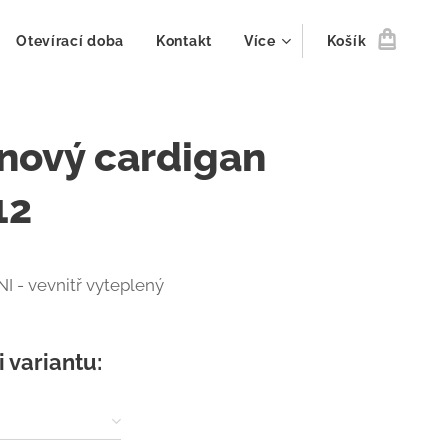
Otevírací doba
Kontakt
Více
Košík
nový cardigan
12
NI - vevnitř vyteplený
i variantu: