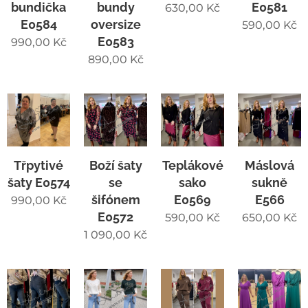
bundička
bundy
E0581
630,00
Kč
E0584
oversize
590,00
Kč
E0583
990,00
Kč
890,00
Kč
Třpytivé
Boží šaty
Teplákové
Máslová
šaty E0574
se
sako
sukně
šifónem
E0569
E566
990,00
Kč
E0572
590,00
Kč
650,00
Kč
1 090,00
Kč