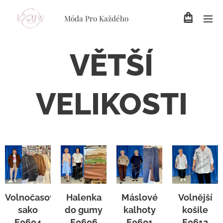
Móda Pro Každého
VĚTŠÍ
VELIKOSTI
Volnočasové
Halenka
Máslové
Volnější
sako
do gumy
kalhoty
košile
E0604
E0606
E0601
E0612