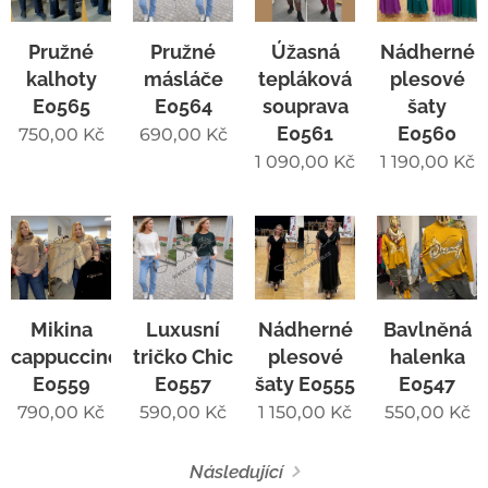
Pružné
Pružné
Úžasná
Nádherné
kalhoty
másláče
tepláková
plesové
E0565
E0564
souprava
šaty
E0561
E0560
750,00
Kč
690,00
Kč
1 090,00
Kč
1 190,00
Kč
Mikina
Luxusní
Nádherné
Bavlněná
cappuccino
tričko Chic
plesové
halenka
E0559
E0557
šaty E0555
E0547
790,00
Kč
590,00
Kč
1 150,00
Kč
550,00
Kč
Následující