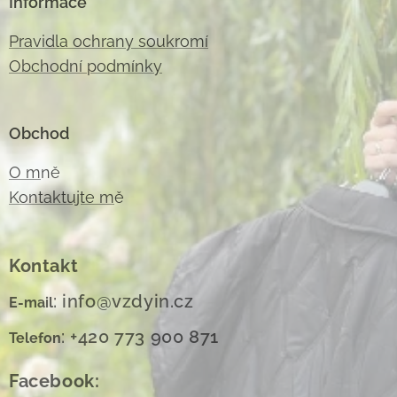
Informace
Pravidla ochrany soukromí
Obchodní podmínky
Obchod
O m
ně
Kontaktujte m
ě
Kontakt
: info@vzdyin.cz
E-mail
: +420 773 900 871
Telefon
Facebook: