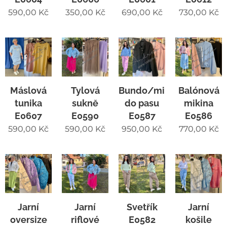
590,00
Kč
350,00
Kč
690,00
Kč
730,00
Kč
Máslová
Tylová
Bundo/mikina
Balónová
tunika
sukně
do pasu
mikina
E0607
E0590
E0587
E0586
590,00
Kč
590,00
Kč
950,00
Kč
770,00
Kč
Jarní
Jarní
Svetřík
Jarní
oversize
riflové
E0582
košile