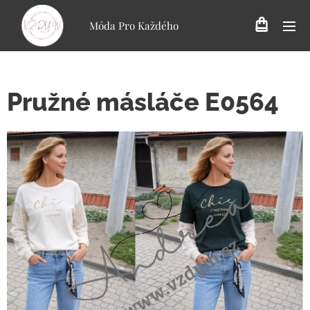
Móda Pro Každého
Pružné másláče E0564