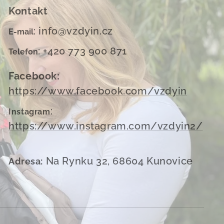
Kontakt
: info@vzdyin.cz
E-mail
: +420 773 900 871
Telefon
Facebook:
https://www.facebook.com/vzdyin
:
Instagram
https://www.instagram.com/vzdyin2/
Na Rynku 32, 68604 Kunovice
Adresa: