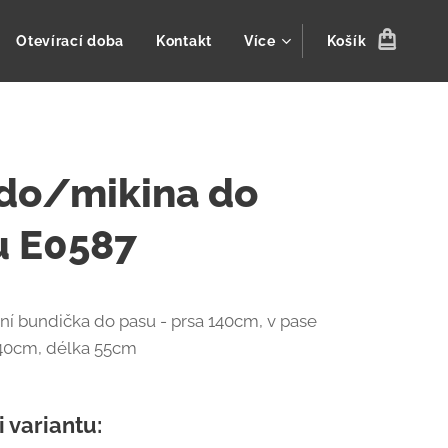
Otevírací doba
Kontakt
Více
Košík
do/mikina do
u E0587
rní bundička do pasu - prsa 140cm, v pase
40cm, délka 55cm
i variantu: