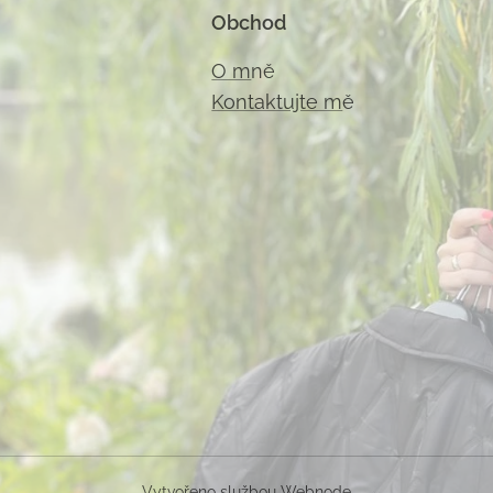
Obchod
O m
ně
Kontaktujte m
ě
Vytvořeno službou
Webnode