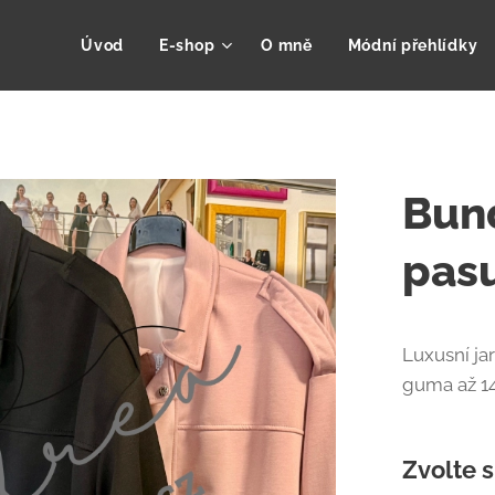
Úvod
E-shop
O mně
Módní přehlídky
Bun
pas
Luxusní ja
guma až 1
Zvolte s