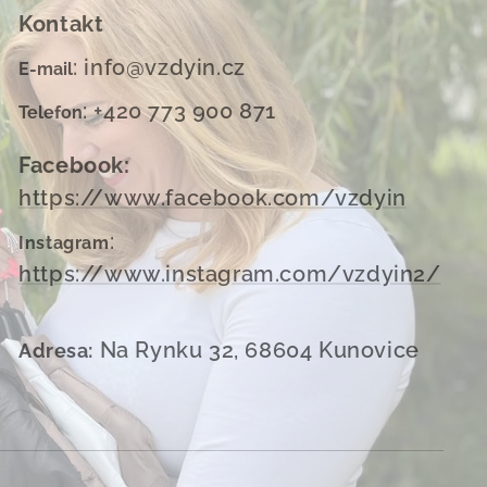
Kontakt
: info@vzdyin.cz
E-mail
: +420 773 900 871
Telefon
Facebook:
https://www.facebook.com/vzdyin
:
Instagram
https://www.instagram.com/vzdyin2/
Na Rynku 32, 68604 Kunovice
Adresa: