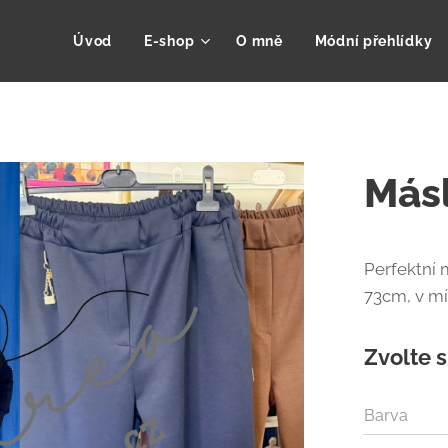
Úvod
E-shop
O mně
Módní přehlídky
Másl
Perfektní m
73cm, v mí
Zvolte s
Barva