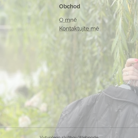
Obchod
O m
ně
Kontaktujte m
ě
Vytvořeno službou
Webnode