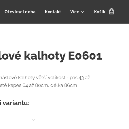
Otevírací doba
Kontakt
Více
Košík
ové kalhoty E0601
áslové kalhoty větší velikost - pas 43 až
stě kapes 64 až 80cm, délka 86cm
i variantu: