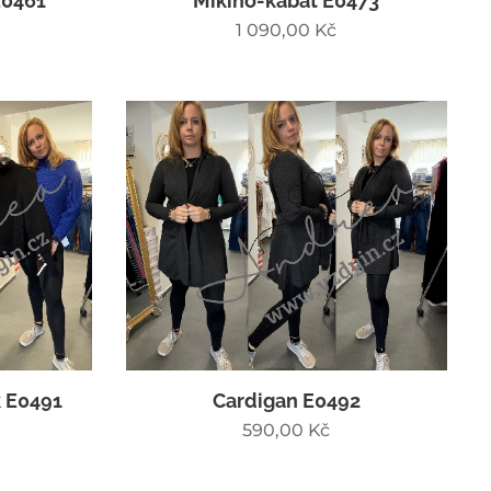
E0461
Mikino-kabát E0473
1 090,00
Kč
k E0491
Cardigan E0492
590,00
Kč