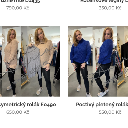
ružné rifle E0435
Koženkové legíny 
790,00
Kč
350,00
Kč
symetrický rolák E0490
Poctivý pletený rolá
650,00
Kč
550,00
Kč