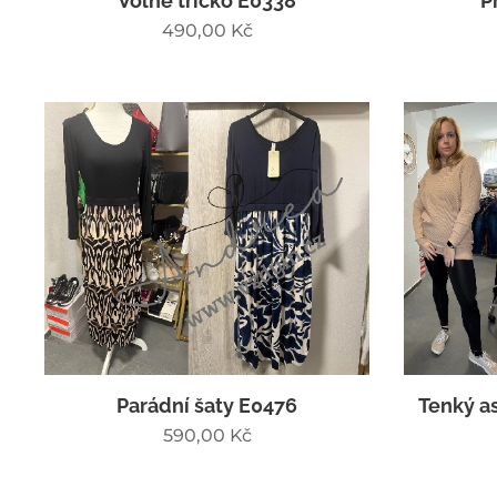
Volné tričko E0338
P
490,00
Kč
Parádní šaty E0476
Tenký a
590,00
Kč