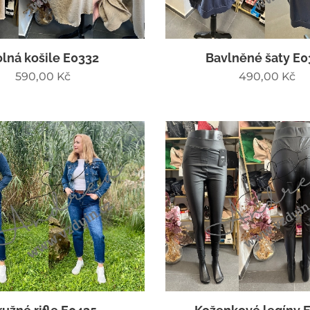
lná košile E0332
Bavlněné šaty E0
590,00
Kč
490,00
Kč