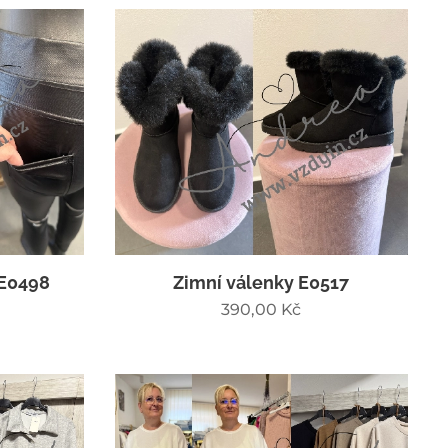
 E0498
Zimní válenky E0517
390,00
Kč