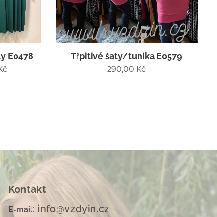
ty E0478
Třpitivé šaty/tunika E0579
Kč
290,00
Kč
Kontakt
: info@vzdyin.cz
E-mail