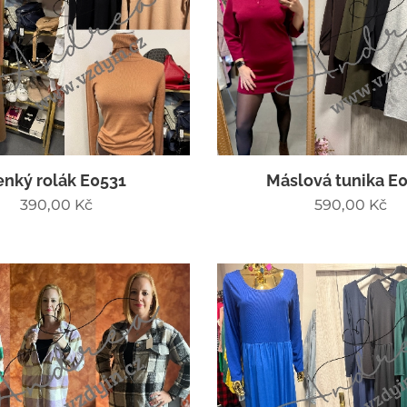
enký rolák E0531
Máslová tunika E
390,00
Kč
590,00
Kč