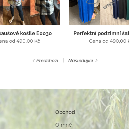
flaušové košile E0030
Perfektní podzimní ša
ena od
490,00
Kč
Cena od
490,00
Předchozí
Následující
Obchod
O m
ně