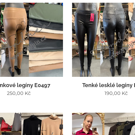
nkové legíny E0497
Tenké lesklé legíny
250,00
Kč
190,00
Kč