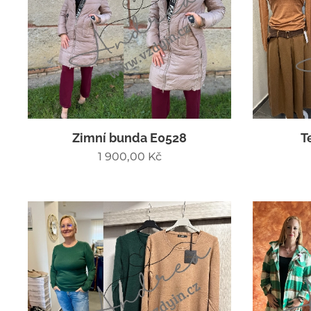
Zimní bunda E0528
T
1 900,00
Kč