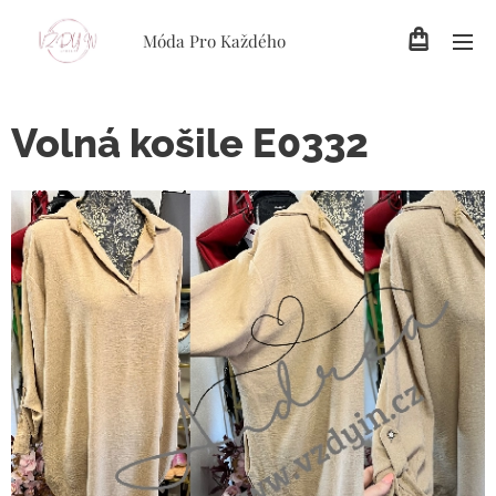
Móda Pro Každého
Volná košile E0332