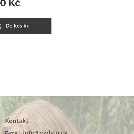
00
Kč
Do košíku
Kontakt
: info@vzdyin.cz
E-mail