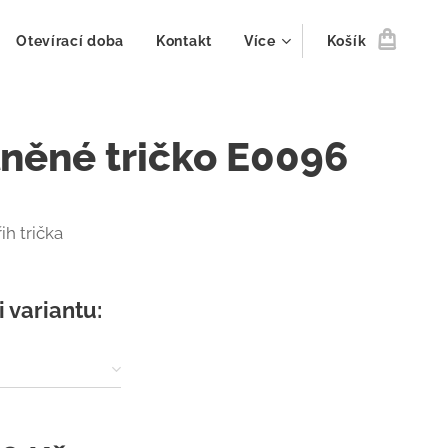
Otevírací doba
Kontakt
Více
Košík
něné tričko E0096
ih trička
i variantu: