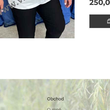
250,
Obchod
O m
ně