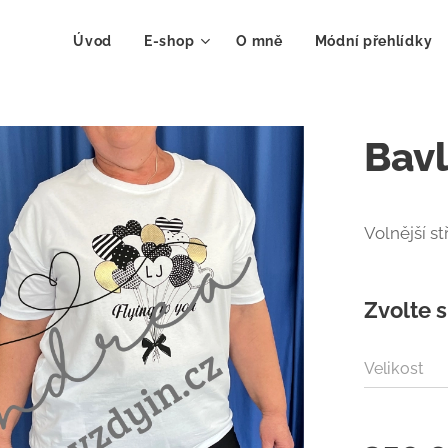
Úvod
E-shop
O mně
Módní přehlídky
Bavl
Volnější stř
Zvolte s
Velikost