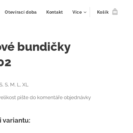
Otevírací doba
Kontakt
Více
Košík
ové bundičky
02
S, S, M, L, XL
elikost pište do komentáře objednávky
i variantu: