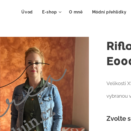
Úvod
E-shop
O mně
Módní přehlídky
Rifl
E00
Velikosti X
vybranou v
Zvolte s