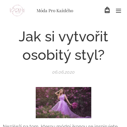
Móda Pro Každého
Jak si vytvořit
osobitý styl?
06.06.2020
Nezáleží na tom, kterou módní ikonou se inspirujete,