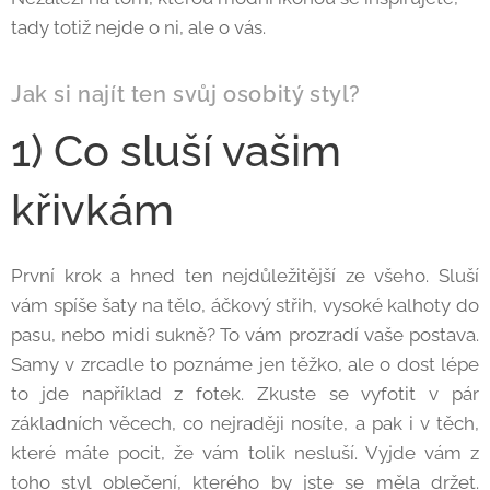
tady totiž nejde o ni, ale o vás.
Jak si najít ten svůj osobitý styl?
1) Co sluší vašim
křivkám
První krok a hned ten nejdůležitější ze všeho. Sluší
vám spíše šaty na tělo, áčkový střih, vysoké kalhoty do
pasu, nebo midi sukně? To vám prozradí vaše postava.
Samy v zrcadle to poznáme jen těžko, ale o dost lépe
to jde například z fotek. Zkuste se vyfotit v pár
základních věcech, co nejraději nosíte, a pak i v těch,
které máte pocit, že vám tolik nesluší. Vyjde vám z
toho styl oblečení, kterého by jste se měla držet.