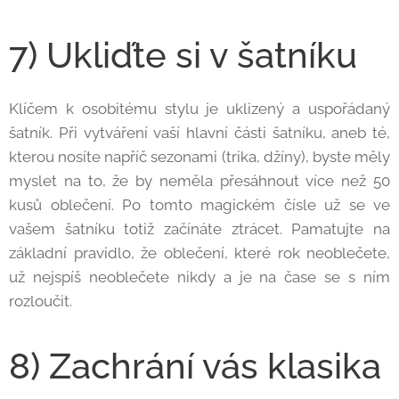
7) Ukliďte si v šatníku
Klíčem k osobitému stylu je uklizený a uspořádaný
šatník. Při vytváření vaší hlavní části šatníku, aneb té,
kterou nosíte napříč sezonami (trika, džíny), byste měly
myslet na to, že by neměla přesáhnout více než 50
kusů oblečení. Po tomto magickém čísle už se ve
vašem šatníku totiž začínáte ztrácet. Pamatujte na
základní pravidlo, že oblečení, které rok neoblečete,
už nejspíš neoblečete nikdy a je na čase se s ním
rozloučit.
8) Zachrání vás klasika