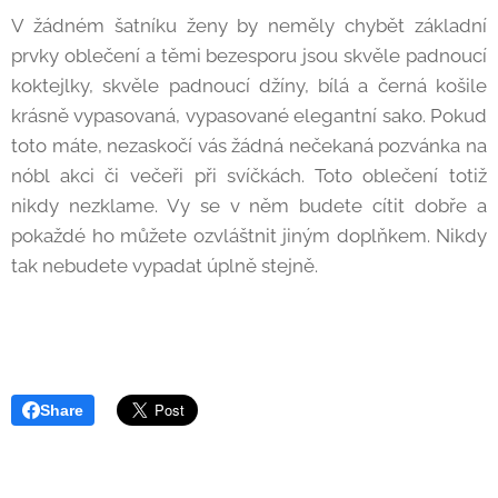
V žádném šatníku ženy by neměly chybět základní
prvky oblečení a těmi bezesporu jsou skvěle padnoucí
koktejlky, skvěle padnoucí džíny, bílá a černá košile
krásně vypasovaná, vypasované elegantní sako. Pokud
toto máte, nezaskočí vás žádná nečekaná pozvánka na
nóbl akci či večeři při svíčkách. Toto oblečení totiž
nikdy nezklame. Vy se v něm budete cítit dobře a
pokaždé ho můžete ozvláštnit jiným doplňkem. Nikdy
tak nebudete vypadat úplně stejně.
Share