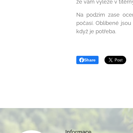
že vám vyleze v titěrný
Na podzim zase ocení
počasí. Oblíbené jsou
když je potřeba.
Share
Informace