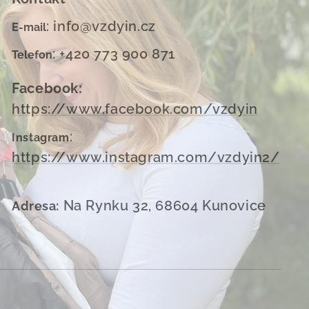
: info@vzdyin.cz
E-mail
: +420 773 900 871
Telefon
Facebook:
https://www.facebook.com/vzdyin
:
Instagram
https://www.instagram.com/vzdyin2/
Na Rynku 32, 68604 Kunovice
Adresa: