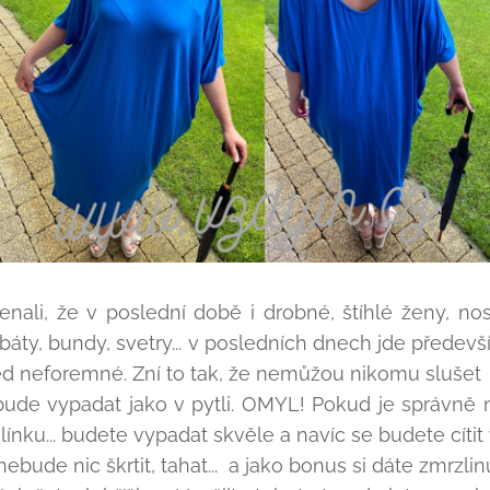
enali, že v poslední době i drobné, štíhlé ženy, nos
abáty, bundy, svetry... v posledních dnech jde předevš
led neforemné. Zní to tak, že nemůžou nikomu slušet
bude vypadat jako v pytli. OMYL! Pokud je správně 
línku... budete vypadat skvěle a navíc se budete cítit
ebude nic škrtit, tahat... a jako bonus si dáte zmrzli