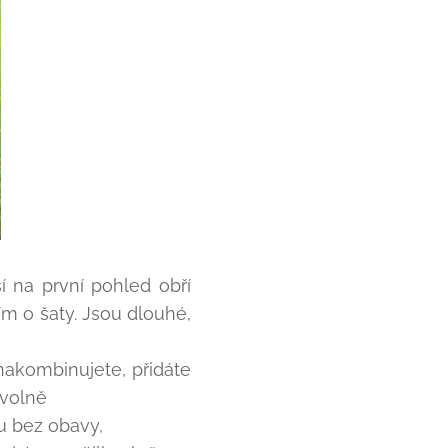
í na první pohled obří
ím o šaty. Jsou dlouhé,
nakombinujete, přidáte
 volně
nu bez obavy,