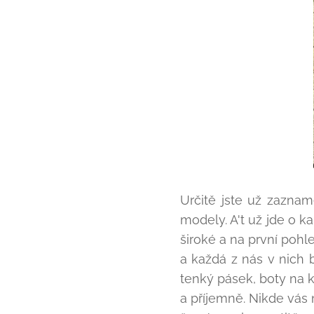
Určitě jste už zaznam
modely. A't už jde o k
široké a na první poh
a každá z nás v nich 
tenký pásek, boty na k
a příjemně. Nikde vás n