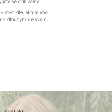
jste se cítili volně.
rstvit dle aktuálního
etr s dlouhým rukávem,
Kontakt