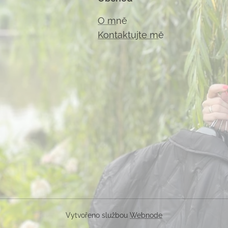
O m
ně
Kontaktujte m
ě
Vytvořeno službou
Webnode