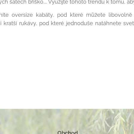
ch šatech bříško.... Využijte tohoto trendu k tomu, aby 
te oversize kabáty, pod které můžete libovolně v
 i kratší rukávy, pod které jednoduše natáhnete sv
Obchod