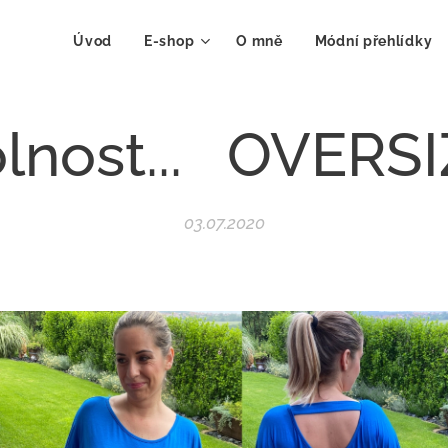
Úvod
E-shop
O mně
Módní přehlídky
lnost... OVERS
03.07.2020