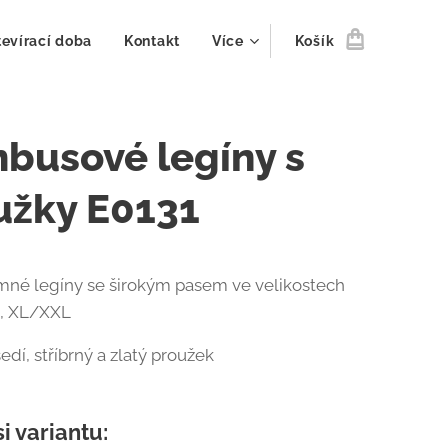
evírací doba
Kontakt
Více
Košík
busové legíny s
užky E0131
mné legíny se širokým pasem ve velikostech
, XL/XXL
sedí, stříbrný a zlatý proužek
si variantu: