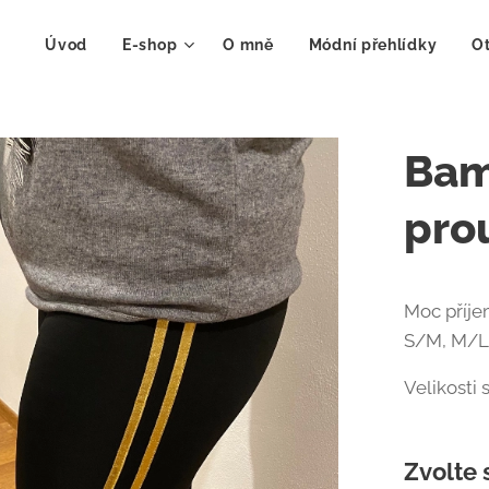
Úvod
E-shop
O mně
Módní přehlídky
Ot
Bam
pro
Moc příje
S/M, M/L
Velikosti 
Zvolte 