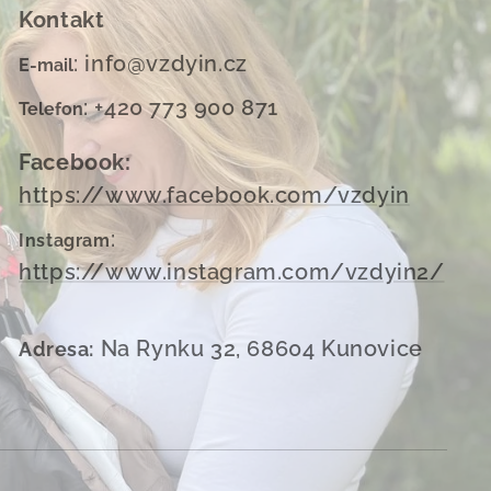
Kontakt
: info@vzdyin.cz
E-mail
: +420 773 900 871
Telefon
Facebook:
https://www.facebook.com/vzdyin
:
Instagram
https://www.instagram.com/vzdyin2/
Na Rynku 32, 68604 Kunovice
Adresa: