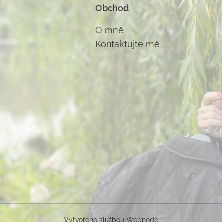
Obchod
O m
ně
Kontaktujte m
ě
Vytvořeno službou
Webnode