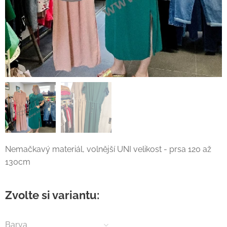
Nemačkavý materiál, volnější UNI velikost - prsa 120 až
130cm
Zvolte si variantu:
Barva