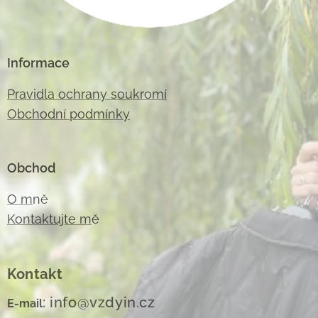
Informace
Pravidla ochrany soukromí
Obchodní podmínky
Obchod
O m
ně
Kontaktujte m
ě
Kontakt
: info@vzdyin.cz
E-mail