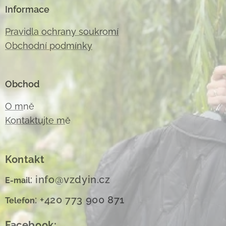
Informace
Pravidla ochrany soukromí
Obchodní podmínky
Obchod
O m
ně
Kontaktujte m
ě
Kontakt
: info@vzdyin.cz
E-mail
: +420 773 900 871
Telefon
Facebook: