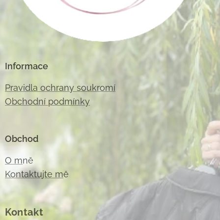
Informace
Pravidla ochrany soukromí
Obchodní podmínky
Obchod
O m
ně
Kontaktujte m
ě
Kontakt