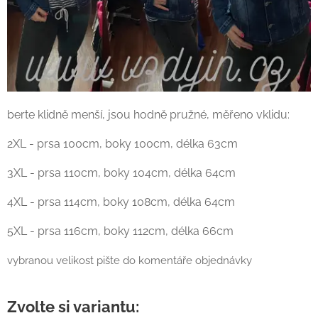
berte klidně menší, jsou hodně pružné, měřeno vklidu:
2XL - prsa 100cm, boky 100cm, délka 63cm
3XL - prsa 110cm, boky 104cm, délka 64cm
4XL - prsa 114cm, boky 108cm, délka 64cm
5XL - prsa 116cm, boky 112cm, délka 66cm
vybranou velikost pište do komentáře objednávky
Zvolte si variantu: