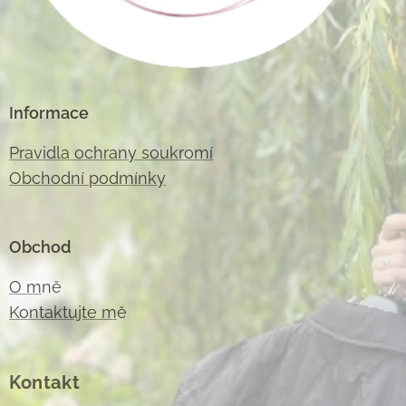
Informace
Pravidla ochrany soukromí
Obchodní podmínky
Obchod
O m
ně
Kontaktujte m
ě
Kontakt