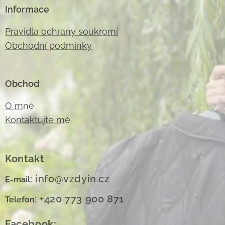
Informace
Pravidla ochrany soukromí
Obchodní podmínky
Obchod
O m
ně
Kontaktujte m
ě
Kontakt
: info@vzdyin.cz
E-mail
: +420 773 900 871
Telefon
Facebook: