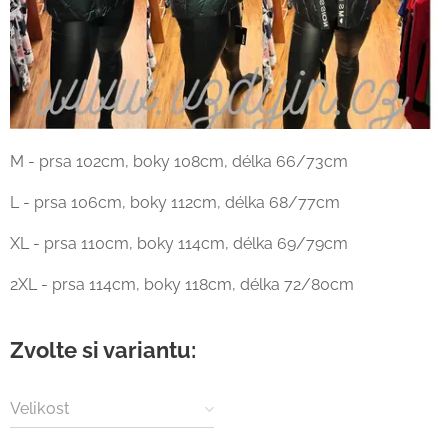
M - prsa 102cm, boky 108cm, délka 66/73cm
L - prsa 106cm, boky 112cm, délka 68/77cm
XL - prsa 110cm, boky 114cm, délka 69/79cm
2XL - prsa 114cm, boky 118cm, délka 72/80cm
Zvolte si variantu:
Velikost