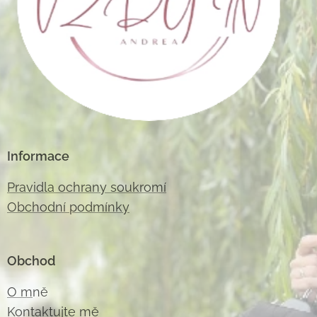
Informace
Pravidla ochrany soukromí
Obchodní podmínky
Obchod
O m
ně
Kontaktujte m
ě