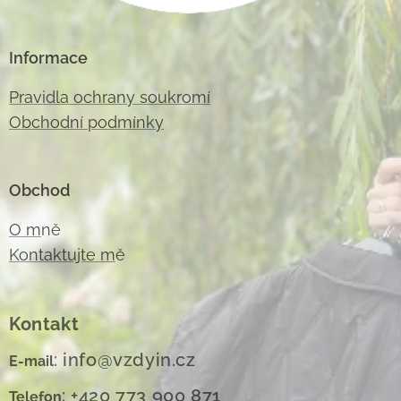
Informace
Pravidla ochrany soukromí
Obchodní podmínky
Obchod
O m
ně
Kontaktujte m
ě
Kontakt
: info@vzdyin.cz
E-mail
: +420 773 900 871
Telefon