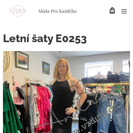
Móda Pro Každého
Letní šaty E0253