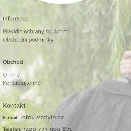
Informace
Pravidla ochrany soukromí
Obchodní podmínky
Obchod
O m
ně
Kontaktujte m
ě
Kontakt
: info@vzdyin.cz
E-mail
: +420 773 900 871
Telefon