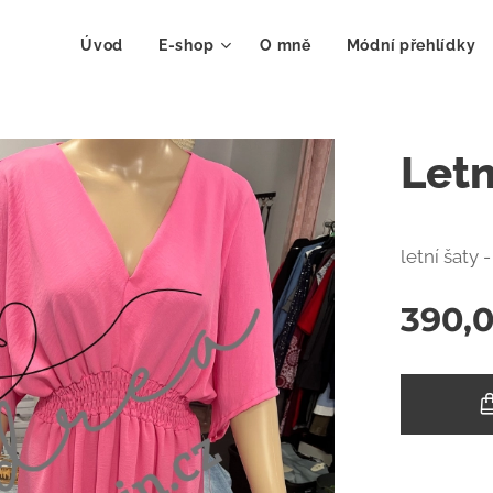
Úvod
E-shop
O mně
Módní přehlídky
Letn
letní šaty 
390,