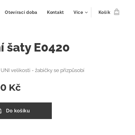
Otevírací doba
Kontakt
Více
Košík
í šaty E0420
- UNI velikosti - žabičky se přizpůsobí
00
Kč
Do košíku