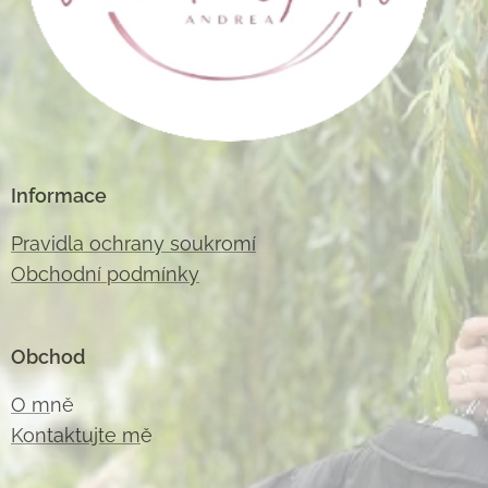
Informace
Pravidla ochrany soukromí
Obchodní podmínky
Obchod
O m
ně
Kontaktujte m
ě