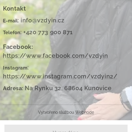
Kontakt
: info@vzdyin.cz
E-mail
: +420 773 900 871
Telefon
Facebook:
https://www.facebook.com/vzdyin
:
Instagram
https://www.instagram.com/vzdyin2/
Na Rynku 32, 68604 Kunovice
Adresa:
Vytvořeno službou
Webnode