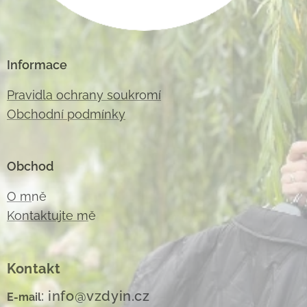
Informace
Pravidla ochrany soukromí
Obchodní podmínky
Obchod
O m
ně
Kontaktujte m
ě
Kontakt
: info@vzdyin.cz
E-mail