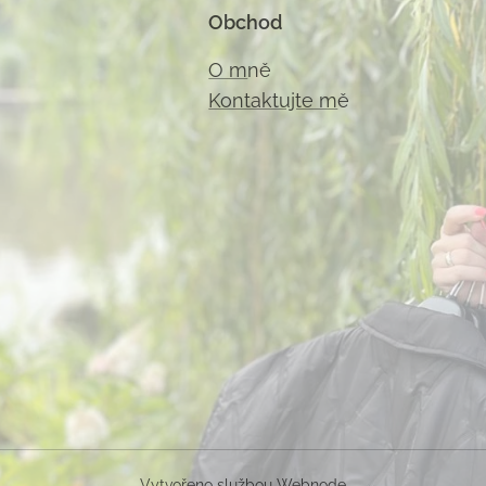
Obchod
O m
ně
Kontaktujte m
ě
Vytvořeno službou
Webnode