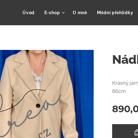
Úvod
E-shop
O mně
Módní přehlídky
Nád
Krásný jar
86cm
890,