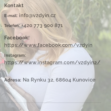
Kontakt
: info@vzdyin.cz
E-mail
: +420 773 900 871
Telefon
Facebook:
https://www.facebook.com/vzdyin
:
Instagram
https://www.instagram.com/vzdyin2/
Na Rynku 32, 68604 Kunovice
Adresa: