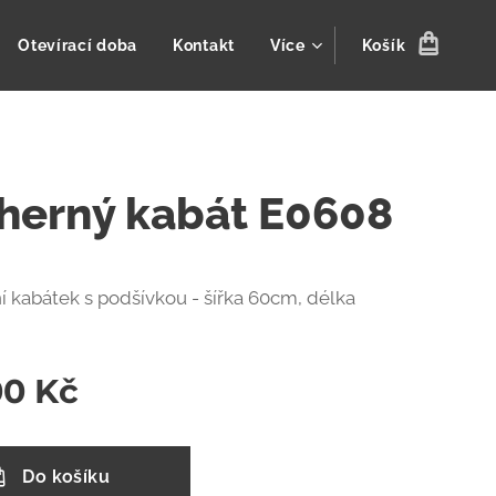
Otevírací doba
Kontakt
Více
Košík
herný kabát E0608
ní kabátek s podšívkou - šířka 60cm, délka
00
Kč
Do košíku