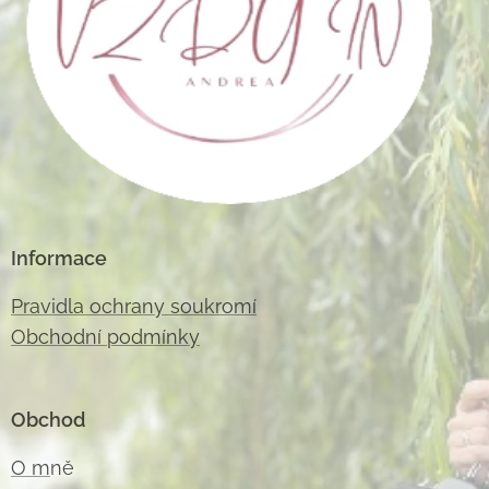
Informace
Pravidla ochrany soukromí
Obchodní podmínky
Obchod
O m
ně