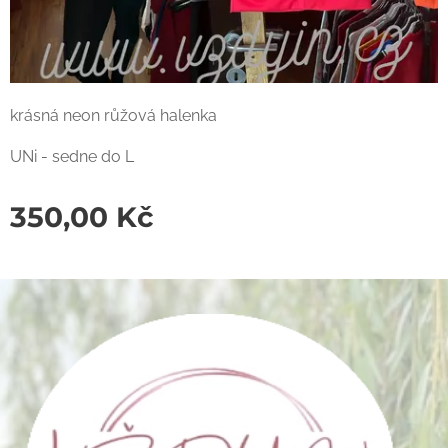
krásná neon růžová halenka
UNi - sedne do L
350,00
Kč