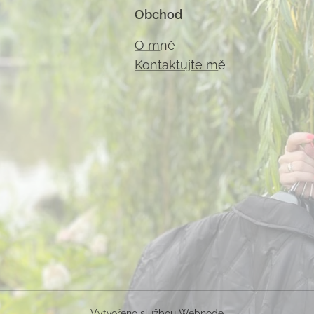
Obchod
O m
ně
Kontaktujte m
ě
Vytvořeno službou
Webnode