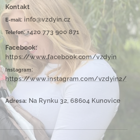
Kontakt
: info@vzdyin.cz
E-mail
: +420 773 900 871
Telefon
Facebook:
https://www.facebook.com/vzdyin
:
Instagram
https://www.instagram.com/vzdyin2/
Na Rynku 32, 68604 Kunovice
Adresa: