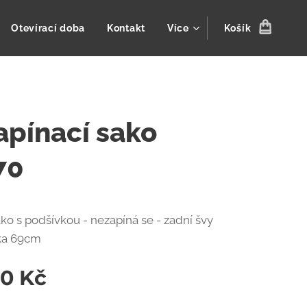
Otevírací doba
Kontakt
Více
Košík
pínací sako
70
ako s podšívkou - nezapíná se - zadní švy
ka 69cm
00
Kč