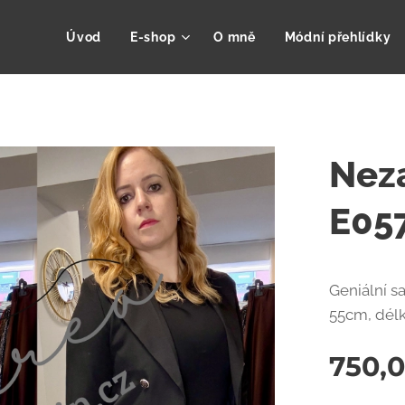
Úvod
E-shop
O mně
Módní přehlídky
Neza
E05
Geniální s
55cm, dél
750,