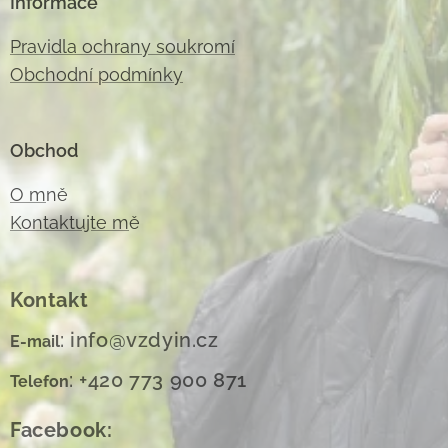
Informace
Pravidla ochrany soukromí
Obchodní podmínky
Obchod
O m
ně
Kontaktujte m
ě
Kontakt
: info@vzdyin.cz
E-mail
: +420 773 900 871
Telefon
Facebook: