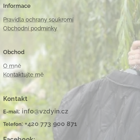
Informace
Pravidla ochrany soukromí
Obchodní podmínky
Obchod
O m
ně
Kontaktujte m
ě
Kontakt
: info@vzdyin.cz
E-mail
: +420 773 900 871
Telefon
Facebook: