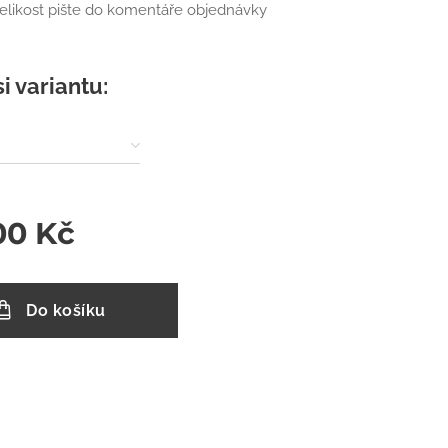
elikost pište do komentáře objednávky
si variantu:
00
Kč
Do košíku