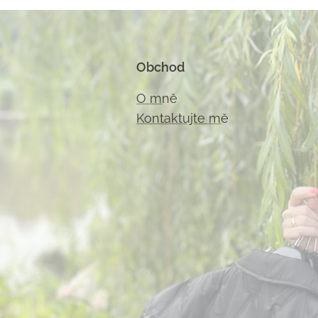
Obchod
O m
ně
Kontaktujte m
ě