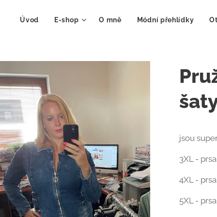
Úvod
E-shop
O mně
Módní přehlídky
Ot
Pruž
šat
jsou supe
3XL - prs
4XL - prs
5XL - prs