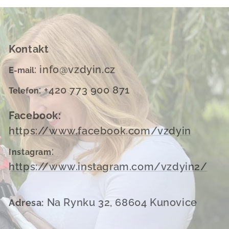
Kontakt
: info@vzdyin.cz
E-mail
: +420 773 900 871
Telefon
Facebook:
https://www.facebook.com/vzdyin
:
Instagram
https://www.instagram.com/vzdyin2/
Na Rynku 32, 68604 Kunovice
Adresa: