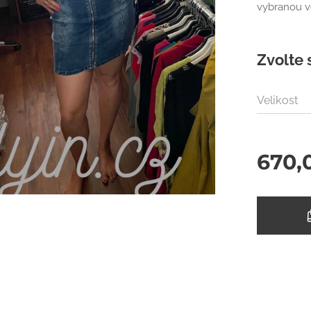
vybranou v
Zvolte 
Velikost
670,