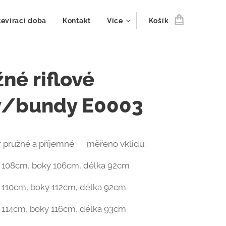
evírací doba
Kontakt
Více
Košík
né riflové
y/bundy E0003
r pružné a příjemné‼ měřeno vklidu:
a 108cm, boky 106cm, délka 92cm
a 110cm, boky 112cm, délka 92cm
a 114cm, boky 116cm, délka 93cm