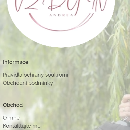
Informace
Pravidla ochrany soukromí
Obchodní podmínky
Obchod
O m
ně
Kontaktujte m
ě