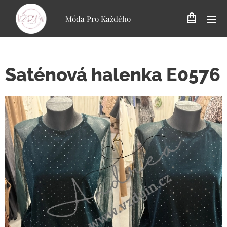
Móda Pro Každého
Saténová halenka E0576