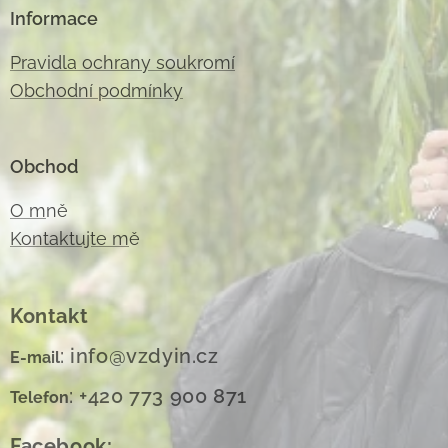
Informace
Pravidla ochrany soukromí
Obchodní podmínky
Obchod
O m
ně
Kontaktujte m
ě
Kontakt
: info@vzdyin.cz
E-mail
: +420 773 900 871
Telefon
Facebook: