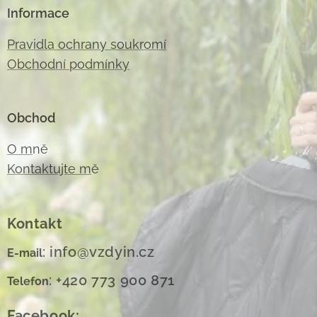
Informace
Pravidla ochrany soukromí
Obchodní podmínky
Obchod
O m
ně
Kontaktujte m
ě
Kontakt
: info@vzdyin.cz
E-mail
: +420 773 900 871
Telefon
Facebook: