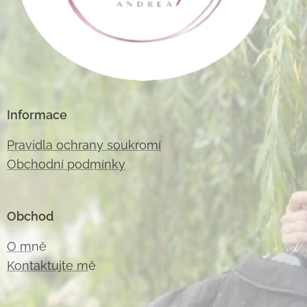
Informace
Pravidla ochrany soukromí
Obchodní podmínky
Obchod
O m
ně
Kontaktujte m
ě