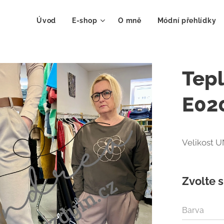
Úvod
E-shop
O mně
Módní přehlídky
Tepl
E02
Velikost U
Zvolte s
Barva