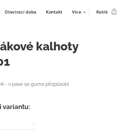
Otevírací doba
Kontakt
Více
Košík
ákové kalhoty
01
NI - v pase se guma přizpůsobí
i variantu: