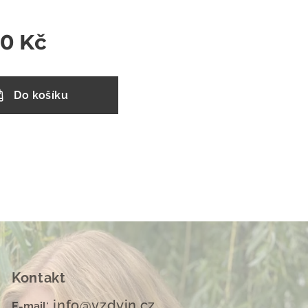
00
Kč
Do košíku
Kontakt
: info@vzdyin.cz
E-mail