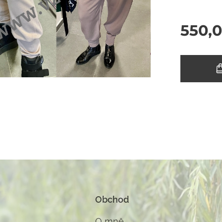
550,
Obchod
O m
ně