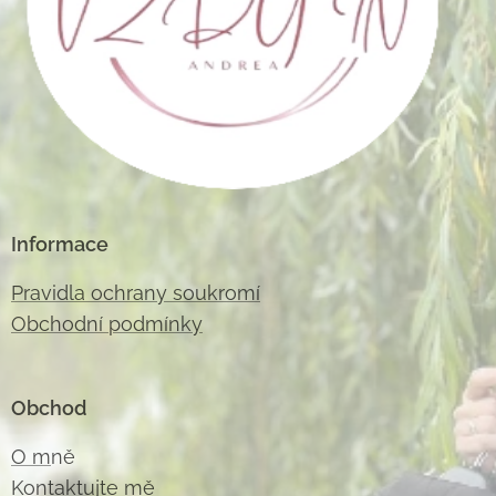
Informace
Pravidla ochrany soukromí
Obchodní podmínky
Obchod
O m
ně
Kontaktujte m
ě