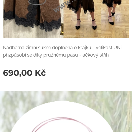
Nádherná zimní sukně doplněná o krajku - velikost UNi -
přizpůsobí se díky pružnému pasu - áčkový střih
690,00
Kč