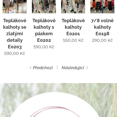
Teplákové
Teplákové
Teplákové
7/8 volné
kalhoty se
kalhoty s
kalhoty
kalhoty
zlatými
páskem
E0201
E0198
detaily
E0202
550,00
Kč
290,00
Kč
E0203
590,00
Kč
590,00
Kč
Předchozí
Následující