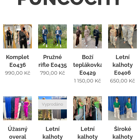
Komplet
Pružné
Boží
Letní
E0436
rifle E0435
teplákovka
kalhoty
E0429
E0406
990,00
Kč
790,00
Kč
1 150,00
Kč
650,00
Kč
Vyprodáno
Úžasný
Letní
Letní
Široké
overal
kalhoty
kalhoty
kalhoty