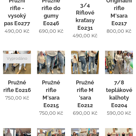
Pružní
Pružné
Originální
3/4
rifle -
rifle do
rifle
Riflové
vysoký
gumy
M'sara
kraťasy
pas E0277
E0246
E0217
E0231
490,00
Kč
690,00
Kč
800,00
Kč
490,00
Kč
Vyprodáno
Pružné
Pružné
Pružné
7/8
rifle E0216
rifle
rifle M
teplákové
M'sara
'sara
kalhoty
750,00
Kč
E0215
E0212
E0204
750,00
Kč
690,00
Kč
590,00
Kč